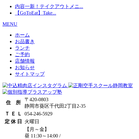
内容一新！テイクアウトメニ...
【GoToEat】Take...
MENU
ホーム
お品書き
ランチ
ご予約
店舗情報
お知らせ
サイトマップ
〒420-0803
住 所
静岡市葵区千代田2丁目2-35
Ｔ Ｅ Ｌ
054-246-5929
定 休 日
火曜日
【月～金】
昼 11:30～14:00
/