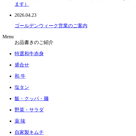
ます）
2026.04.23
ゴールデンウィーク営業のご案内
Menu
お品書きのご紹介
特選和牛赤身
盛合せ
和 牛
塩タン
飯・クッパ・麺
野菜・サラダ
薬 味
自家製キムチ