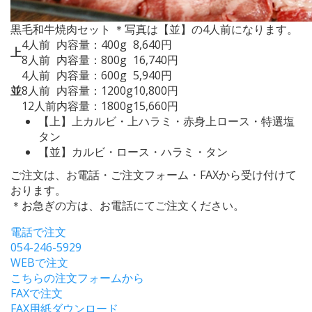
黒毛和牛焼肉セット
＊写真は【並】の4人前になります。
4人前
内容量：400g
8,640円
上
8人前
内容量：800g
16,740円
4人前
内容量：600g
5,940円
並
8人前
内容量：1200g
10,800円
12人前
内容量：1800g
15,660円
【上】上カルビ・上ハラミ・赤身上ロース・特選塩
タン
【並】カルビ・ロース・ハラミ・タン
ご注文は、お電話・ご注文フォーム・FAXから受け付けて
おります。
＊お急ぎの方は、お電話にてご注文ください。
電話で注文
054-246-5929
WEBで注文
こちらの注文フォームから
FAXで注文
FAX用紙ダウンロード