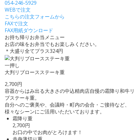
054-246-5929
WEBで注文
こちらの注文フォームから
FAXで注文
FAX用紙ダウンロード
お持ち帰りお弁当メニュー
お店の味をお弁当でもお楽しみください。
＊大盛り全てプラス324円
一押し
大判リブロースステーキ重
2,700円
容器からはみ出る大きさの中込精肉店自慢の霜降り和牛リ
ブステーキ重。
自分へのご褒美や、会議時・町内の会合・ご接待など、
様々なシーンにご活用いただいております。
霜降り重
2,700円
お口の中でお肉がとろけます！
赤身薄切り重