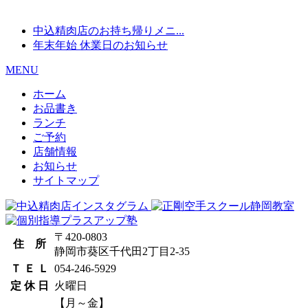
中込精肉店のお持ち帰りメニ...
年末年始 休業日のお知らせ
MENU
ホーム
お品書き
ランチ
ご予約
店舗情報
お知らせ
サイトマップ
〒420-0803
住 所
静岡市葵区千代田2丁目2-35
Ｔ Ｅ Ｌ
054-246-5929
定 休 日
火曜日
【月～金】